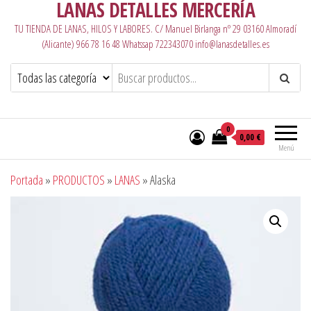
LANAS DETALLES MERCERÍA
TU TIENDA DE LANAS, HILOS Y LABORES. C/ Manuel Birlanga nº 29 03160 Almoradí
(Alicante) 966 78 16 48 Whatssap 722343070 info@lanasdetalles.es
0
0,00 €
Menú
Portada
»
PRODUCTOS
»
LANAS
»
Alaska