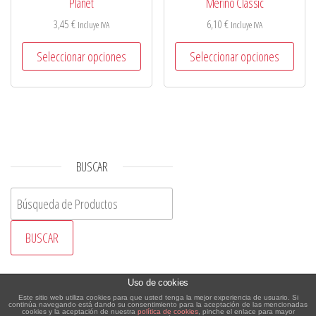
Planet
Merino Classic
3,45
€
6,10
€
Incluye IVA
Incluye IVA
Seleccionar opciones
Seleccionar opciones
BUSCAR
Buscar:
CATEGORIAS DE LOS PRODUCTOS
Uso de cookies
Este sitio web utiliza cookies para que usted tenga la mejor experiencia de usuario. Si
continúa navegando está dando su consentimiento para la aceptación de las mencionadas
cookies y la aceptación de nuestra
política de cookies
, pinche el enlace para mayor