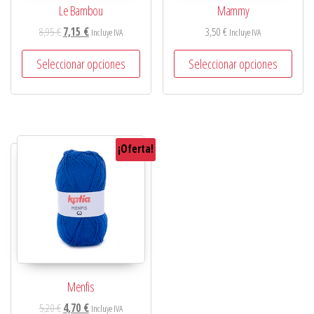
Le Bambou
Mammy
8,95
€
7,15
€
3,50
€
Incluye IVA
Incluye IVA
Seleccionar opciones
Seleccionar opciones
¡Oferta!
Menfis
5,20
€
4,70
€
Incluye IVA