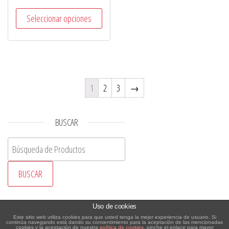
Seleccionar opciones
1
2
3
→
BUSCAR
Buscar:
CATEGORIAS DE LOS PRODUCTOS
Uso de cookies
Este sitio web utiliza cookies para que usted tenga la mejor experiencia de usuario. Si
continúa navegando está dando su consentimiento para la aceptación de las mencionadas
cookies y la aceptación de nuestra
política de cookies
, pinche el enlace para mayor