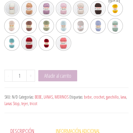
Bambini cantidad
-
+
Añadir al carrito
SKU:
N/D
Categorías:
BEBE
,
LANAS
,
MERINOS
Etiquetas:
bebe
,
crochet
,
ganchillo
,
lana
,
Lanas Stop
,
tejer
,
tricot
DESCRIPCIÓN
INFORMACIÓN ADICIONAL