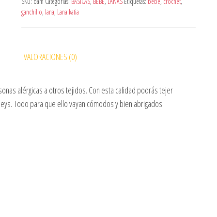
SKU:
bam
Categorías:
BÁSICAS
,
BEBE
,
LANAS
Etiquetas:
bebe
,
crochet
,
ganchillo
,
lana
,
Lana katia
VALORACIONES (0)
nas alérgicas a otros tejidos. Con esta calidad podrás tejer
eys. Todo para que ello vayan cómodos y bien abrigados.