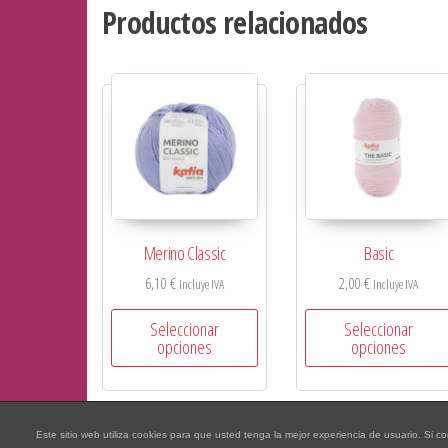
Productos relacionados
Merino Classic
Basic
6,10
€
2,00
€
Incluye IVA
Incluye IVA
Seleccionar
Seleccionar
opciones
opciones
Este sitio web utiliza cookies para que usted tenga la mejor experiencia de usuario. S