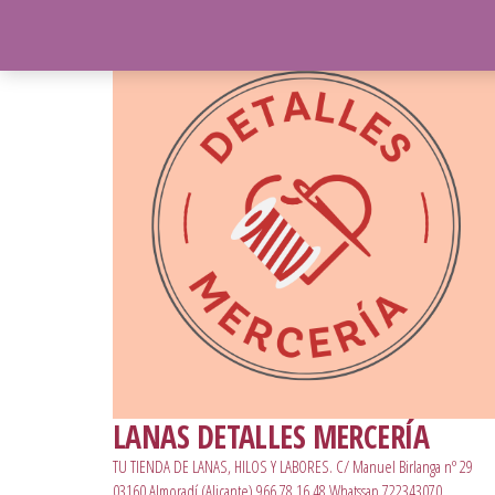
LANAS DETALLES MERCERÍA
TU TIENDA DE LANAS, HILOS Y LABORES. C/ Manuel Birlanga nº 29
03160 Almoradí (Alicante) 966 78 16 48 Whatssap 722343070