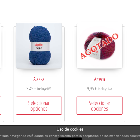
Alaska
Azteca
3,45
€
9,95
€
Incluye IVA
Incluye IVA
Seleccionar
Seleccionar
opciones
opciones
Uso de cookies
i continúa navegando está dando su consentimiento para la aceptación de las mencionadas cookie