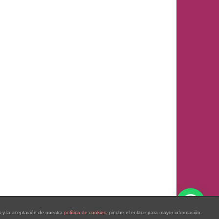
s y la aceptación de nuestra
política de cookies
, pinche el enlace para mayor información.