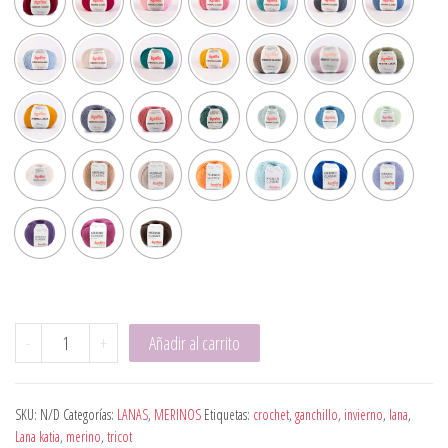
Merino Classic cantidad
-
+
Añadir al carrito
SKU:
N/D
Categorías:
LANAS
,
MERINOS
Etiquetas:
crochet
,
ganchillo
,
invierno
,
lana
,
Lana katia
,
merino
,
tricot