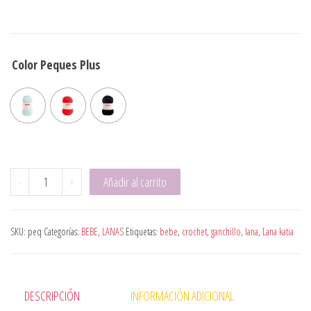
Color Peques Plus
Peques cantidad
-
+
Añadir al carrito
SKU:
peq
Categorías:
BEBE
,
LANAS
Etiquetas:
bebe
,
crochet
,
ganchillo
,
lana
,
Lana katia
DESCRIPCIÓN
INFORMACIÓN ADICIONAL