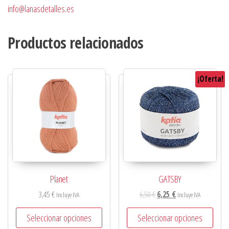
info@lanasdetalles.es
Productos relacionados
¡Oferta!
Planet
GATSBY
3,45
€
6,50
€
6,25
€
Incluye IVA
Incluye IVA
Seleccionar opciones
Seleccionar opciones