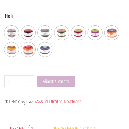
Holi
HOLI cantidad
-
+
Añadir al carrito
SKU:
N/D
Categorías:
LANAS
,
MULTICOLOR
,
NOVEDADES
DESCRIPCIÓN
INFORMACIÓN ADICIONAL