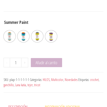
Summer Paint
Summer Paint cantidad
-
+
Añadir al carrito
SKU:
plap-1-1-1-1-1-1
Categorías:
HILOS
,
Multicolor
,
Novedades
Etiquetas:
crochet
,
ganchillo
,
Lana katia
,
tejer
,
tricot