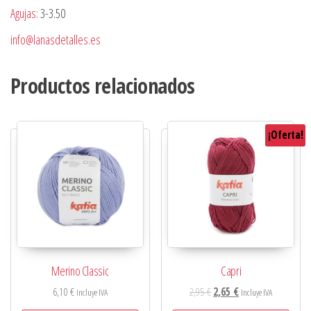
Agujas:
3-3.50
info@lanasdetalles.es
Productos relacionados
¡Oferta!
Merino Classic
Capri
6,10
€
2,95
€
2,65
€
Incluye IVA
Incluye IVA